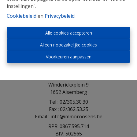
instellingen'.
Cookiebeleid
en
Privacybeleid
.
Alle cookies accepteren
Alleen noodzakelijke cookies
Voorkeuren aanpassen
Immo Roosens bv
Winderickxplein 9
1652 Alsemberg
Tel : 02/305.30.30
Fax : 02/362.53.25
Email : info@immoroosens.be
RPR: 0867.595.714
BIV: 502565