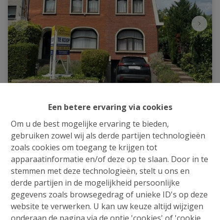
OPBRENGSTEIGENDOM
Een betere ervaring via cookies
Om u de best mogelijke ervaring te bieden,
Vanderveldenlaan 43-45, 1652 Alsemberg
|
gebruiken zowel wij als derde partijen technologieën
Ref
: 
2215
zoals cookies om toegang te krijgen tot
apparaatinformatie en/of deze op te slaan. Door in te
€ 510.000
stemmen met deze technologieën, stelt u ons en
derde partijen in de mogelijkheid persoonlijke
gegevens zoals browsegedrag of unieke ID's op deze
website te verwerken. U kan uw keuze altijd wijzigen
onderaan de pagina via de optie 'cookies' of 'cookie