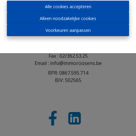
Alle cookies accepteren
Immo Roosens bv
Alleen noodzakelijke cookies
Voorkeuren aanpassen
Winderickxplein 9
1652 Alsemberg
Tel : 02/305.30.30
Fax : 02/362.53.25
Email : info@immoroosens.be
RPR: 0867.595.714
BIV: 502565