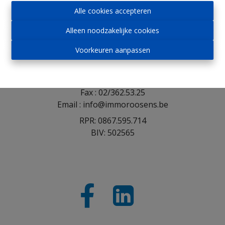
Alle cookies accepteren
Immo Roosens bv
Alleen noodzakelijke cookies
Voorkeuren aanpassen
Winderickxplein 9
1652 Alsemberg
Tel : 02/305.30.30
Fax : 02/362.53.25
Email : info@immoroosens.be
RPR: 0867.595.714
BIV: 502565