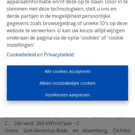
apparaatinformatie en/of deze op te slaan. Door in te
Handelsruimte, appartement 1ste verdieping,
stemmen met deze technologieën, stelt u ons en
appartement 2de verdieping.
derde partijen in de mogelijkheid persoonlijke
Buitenmaten gebouw: 10m x 10m
gegevens zoals browsegedrag of unieke ID's op deze
Geen lift, aparte toegang voor de appartementen.
website te verwerken. U kan uw keuze altijd wijzigen
Er zijn ook 6 parkings inbegrepen (gelegen voor het
onderaan de pagina via de optie 'cookies' of 'cookie
gebouw)
instellingen'.
Oppervlakte handel: 80m² + 80m² kelders
Cookiebeleid
en
Privacybeleid
.
Bewoonbare oppervlakte appartementen: 2x 90m² + 2
privatieve kelders
Alle cookies accepteren
Aantal slaapkamers: 4 (11, 17, 11 en 17m²): 2
Alleen noodzakelijke cookies
slaapkamers per appartement
Beglazing: dubbel, aluminium
Voorkeuren aanpassen
Centrale verwarming: aardgas recente
condensatieketel, individueel
EPC-waarde: Handel: B,
1ste verd.: 228kWh/m²jaar -
C,
2de verd.: 260 kWh/m²jaar - C
Grens Sint-Genesius-Rode en Alsemberg. Dichtbij