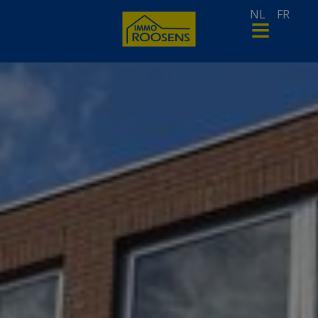
NL
FR