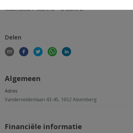
EPC: 444 Kwh/m² jaar - label E
Watertoets: P-score: D G-score: D
Delen
Algemeen
Adres
Vanderveldenlaan 43-45, 1652 Alsemberg
Financiële informatie