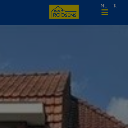
NL
FR