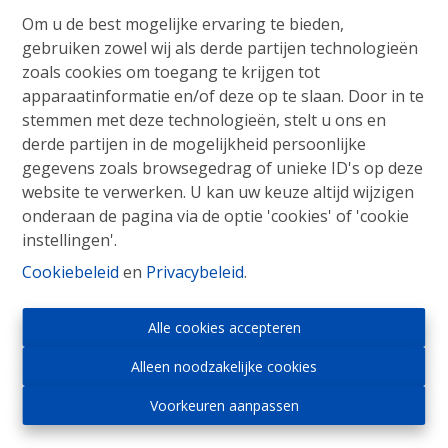
Om u de best mogelijke ervaring te bieden,
Info aanvragen
gebruiken zowel wij als derde partijen technologieën
zoals cookies om toegang te krijgen tot
apparaatinformatie en/of deze op te slaan. Door in te
stemmen met deze technologieën, stelt u ons en
Opbrengsteigendom bestaande uit 2
derde partijen in de mogelijkheid persoonlijke
appartementen, garage, ruime tuin, rustige
gegevens zoals browsegedrag of unieke ID's op deze
ligging
website te verwerken. U kan uw keuze altijd wijzigen
Een opbrengsteigendom bestaande uit 2
onderaan de pagina via de optie 'cookies' of 'cookie
appartementen: gelijkvloers en duplex-appartement
instellingen'.
1ste en 2de verdieping.
Cookiebeleid
en
Privacybeleid
.
Garage en kelders.
Gelegen in het centrum van Alsemberg, doch in een
Alle cookies accepteren
rustige doodlopende straat.
Perceelsoppervlakte: 8a60
Alleen noodzakelijke cookies
Renovatieverplichting van toepassing
Bouwjaar: 1950
Voorkeuren aanpassen
Kadastraal inkomen niet-geïndexeerd: 2.231 euro