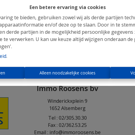
erug naar de vorige pagina
Terug naar de homepagi
Een betere ervaring via cookies
aring te bieden, gebruiken zowel wij als derde partijen tec
 apparaatinformatie en/of deze op te slaan. Door in te ste
 en derde partijen in de mogelijkheid persoonlijke gegeven
e te verwerken. U kan uw keuze altijd wijzigen onderaan de 
ngen'.
eid
.
ren
Alleen noodzakelijke cookies
Vo
Immo Roosens bv
Winderickxplein 9
1652 Alsemberg
Tel : 02/305.30.30
Fax : 02/362.53.25
Email : info@immoroosens.be