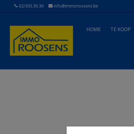
02/305.30.30
info@immoroosens.be
HOME
TE KOOP