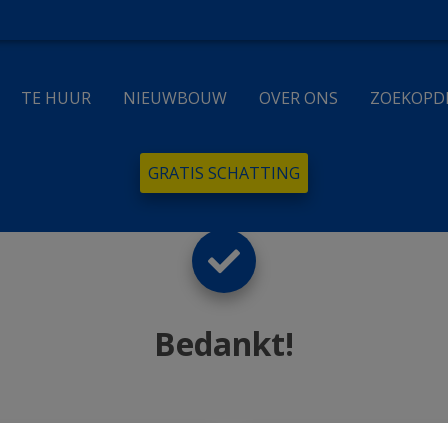
TE HUUR
NIEUWBOUW
OVER ONS
ZOEKOPD
GRATIS SCHATTING
Bedankt
!