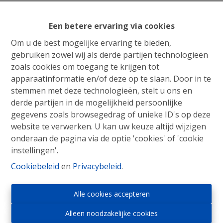
Een betere ervaring via cookies
Om u de best mogelijke ervaring te bieden,
gebruiken zowel wij als derde partijen technologieën
zoals cookies om toegang te krijgen tot
apparaatinformatie en/of deze op te slaan. Door in te
stemmen met deze technologieën, stelt u ons en
derde partijen in de mogelijkheid persoonlijke
gegevens zoals browsegedrag of unieke ID's op deze
website te verwerken. U kan uw keuze altijd wijzigen
onderaan de pagina via de optie 'cookies' of 'cookie
instellingen'.
Cookiebeleid
en
Privacybeleid
.
Immo Roosens bv
Alle cookies accepteren
Winderickxplein 9
1652 Alsemberg
Alleen noodzakelijke cookies
Tel : 02/305.30.30