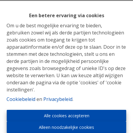
Een betere ervaring via cookies
Om u de best mogelijke ervaring te bieden,
gebruiken zowel wij als derde partijen technologieën
zoals cookies om toegang te krijgen tot
apparaatinformatie en/of deze op te slaan. Door in te
stemmen met deze technologieën, stelt u ons en
derde partijen in de mogelijkheid persoonlijke
gegevens zoals browsegedrag of unieke ID's op deze
website te verwerken. U kan uw keuze altijd wijzigen
onderaan de pagina via de optie 'cookies' of 'cookie
instellingen'.
Cookiebeleid
en
Privacybeleid
.
Immo Roosens bv
Alle cookies accepteren
Winderickxplein 9
1652 Alsemberg
Alleen noodzakelijke cookies
Tel : 02/305.30.30