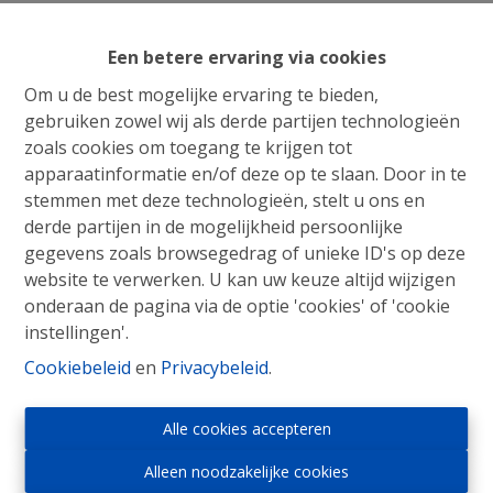
Een betere ervaring via cookies
Om u de best mogelijke ervaring te bieden,
gebruiken zowel wij als derde partijen technologieën
zoals cookies om toegang te krijgen tot
apparaatinformatie en/of deze op te slaan. Door in te
stemmen met deze technologieën, stelt u ons en
derde partijen in de mogelijkheid persoonlijke
gegevens zoals browsegedrag of unieke ID's op deze
website te verwerken. U kan uw keuze altijd wijzigen
onderaan de pagina via de optie 'cookies' of 'cookie
instellingen'.
Cookiebeleid
en
Privacybeleid
.
Immo Roosens bv
Alle cookies accepteren
Winderickxplein 9
1652 Alsemberg
Alleen noodzakelijke cookies
Tel : 02/305.30.30