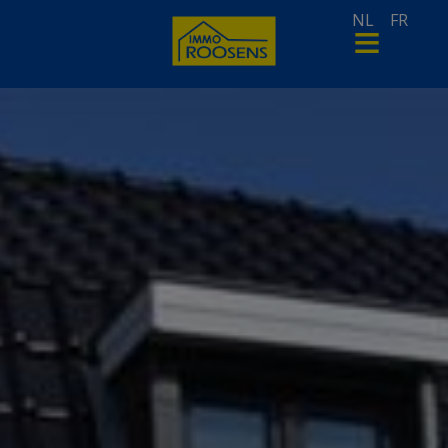
NL
FR