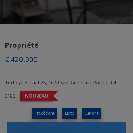
Propriété
€ 420.000
Terheydestraat 25, 1640 Sint-Genesius-Rode
|
Ref:
2183
NOUVEAU
Précédent
Liste
Suivant