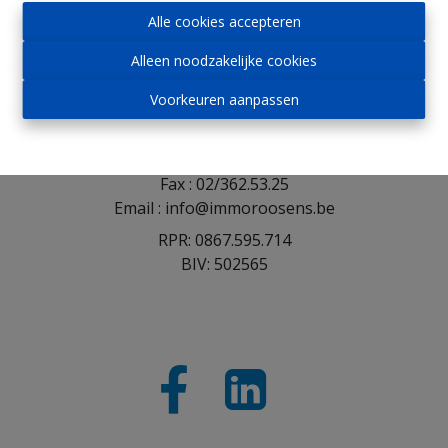
Alle cookies accepteren
Immo Roosens bv
Alleen noodzakelijke cookies
Voorkeuren aanpassen
Winderickxplein 9
1652 Alsemberg
Tel : 02/305.30.30
Fax : 02/362.53.25
Email : info@immoroosens.be
RPR: 0867.595.714
BIV: 502565