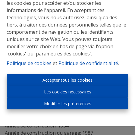
les cookies pour accéder et/ou stocker les
informations de l'appareil. En acceptant ces
Maison 2-façades à rénover avec garage à l’arrière
technologies, vous nous autorisez, ainsi qu'à des
Une maison 2-façades à rénover avec 2 chambres et un
tiers, à traiter des données personnelles telles que le
grenier aménageable (accessible avec un escalier fix).
comportement de navigation ou les identifiants
A l’arrière de la maison se trouve une terrasse, un petit
uniques sur ce site Web. Vous pouvez toujours
jardin de ville et un garage spacieux (accessible par la
modifier votre choix en bas de page via l'option
rue nommée Beemd).
'cookies' ou 'paramètres des cookies'.
La maison dispose d’une superficie habitable de 125m²,
Politique de cookies
et
Politique de confidentialité
.
y compris le grenier aménageable.
Composition de la maison : hall d’entrée,
Accepter tous les cookies
bureau/débarras, living avec cuisine américaine, salle
de douche avec toilette.
Les cookies nécessaires
Au premier étage : 2 chambres.
Modifier les préférences
Au dernier étage sous toit : un grenier aménageable.
Une cave en-dessous de la première partie de la
maison avec chaudière au gaz.
Année de construction: 1934
Année de construction du garage: 1987