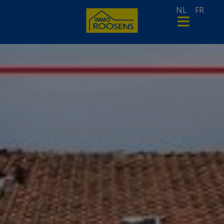
NL
FR