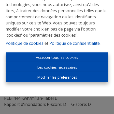
technologies, vous nous autorisez, ainsi qu'à des
tiers, à traiter des données personnelles telles que le
comportement de navigation ou les identifiants
Maison de rapport composée de 2 appartements,
uniques sur ce site Web. Vous pouvez toujours
garage, jardin spacieux, situation calme
modifier votre choix en bas de page via l'option
Une maison de rapport composée de 2 appartements :
'cookies' ou 'paramètres des cookies'.
un rez-de-chaussée avec terrasse et jardin et un
Politique de cookies
et
Politique de confidentialité
.
appartement duplex situé au premier et deuxième
étage avec terrasse.
Garage et caves.
Accepter tous les cookies
Situé au centre d’Alsemberg, cependant dans une rue
Les cookies nécessaires
très calme et sans issue.
Superficie de la parcelle : 8a60.
Modifier les préférences
Obligation de rénovation est d’application.
Année de construction: 1950
Revenu cadastral non-indexé: 2.231 euros
PEB: 444 Kwh/m² an- label E
Rapport d'inondation: P-score: D G-score: D