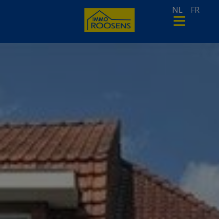
NL
FR