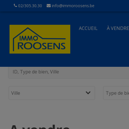
02/305.30.30
info@immoroosens.be
ACCUEIL
À VENDR