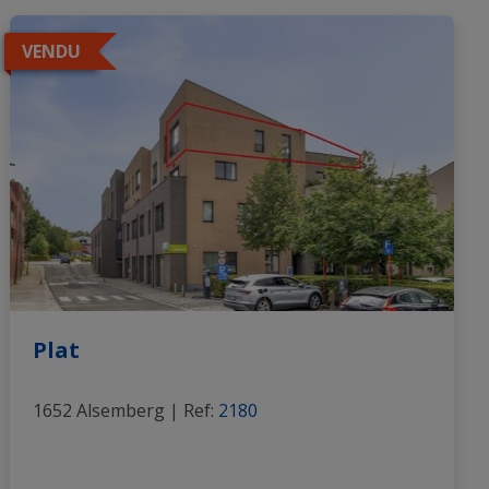
VENDU
Plat
1652 Alsemberg
|
Ref
: 
2180