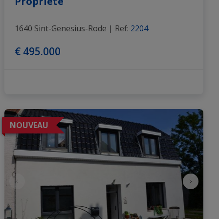
Propriété
1640 Sint-Genesius-Rode
|
Ref
: 
2204
€ 495.000
NOUVEAU