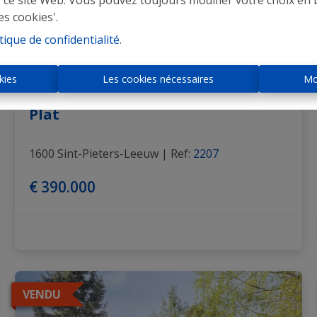
r ce site Web. Vous pouvez toujours modifier votre choix en 
es cookies'.
tique de confidentialité
.
kies
Les cookies nécessaires
Mo
Plat
1600 Sint-Pieters-Leeuw
|
Ref
: 
2207
€ 390.000
VENDU