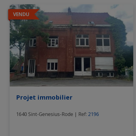
VENDU
Projet immobilier
1640 Sint-Genesius-Rode
|
Ref
: 
2196