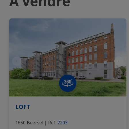
A vendre
LOFT
1650 Beersel
|
Ref
: 
2203