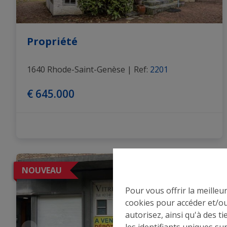
Propriété
1640 Rhode-Saint-Genèse
|
Ref
: 
2201
€ 645.000
NOUVEAU
Pour vous offrir la meilleu
cookies pour accéder et/ou
autorisez, ainsi qu'à des 