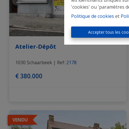
les identifiants uniques su
'cookies' ou 'paramètres d
Politique de cookies
et
Poli
Accepter tous les coo
Atelier-Dépôt
1030 Schaarbeek
|
Ref
: 
2178
€ 380.000
VENDU