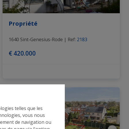
Propriété
1640 Sint-Genesius-Rode
|
Ref
: 
2183
€ 420.000
OPTION
logies telles que les
chnologies, vous nous
rtement de navigation ou