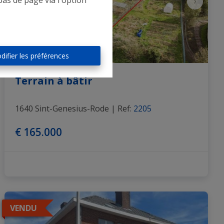
bas de page via l'option
difier les préférences
Terrain à bâtir
1640 Sint-Genesius-Rode
|
Ref
: 
2205
€ 165.000
VENDU