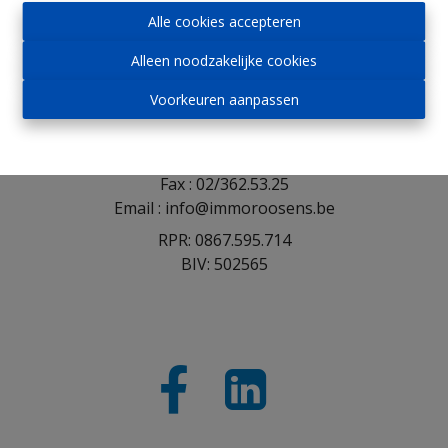
Alle cookies accepteren
Immo Roosens bv
Alleen noodzakelijke cookies
Voorkeuren aanpassen
Winderickxplein 9
1652 Alsemberg
Tel : 02/305.30.30
Fax : 02/362.53.25
Email : info@immoroosens.be
RPR: 0867.595.714
BIV: 502565